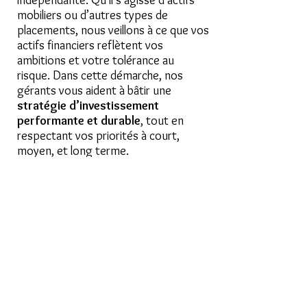
mobiliers ou d’autres types de
placements, nous veillons à ce que vos
actifs financiers reflètent vos
ambitions et votre tolérance au
risque. Dans cette démarche, nos
gérants vous aident à bâtir une
stratégie d’investissement
performante et durable
, tout en
respectant vos priorités à court,
moyen, et long terme.
Gestion sous mandat :
déléguez en toute
sérénité
L’un des aspects clés de la
gestion
privée
chez CHAMPEIL est la
gestion
sous mandat
, un service qui confère
une grande flexibilité à nos clients en
déléguant la gestion active de leur