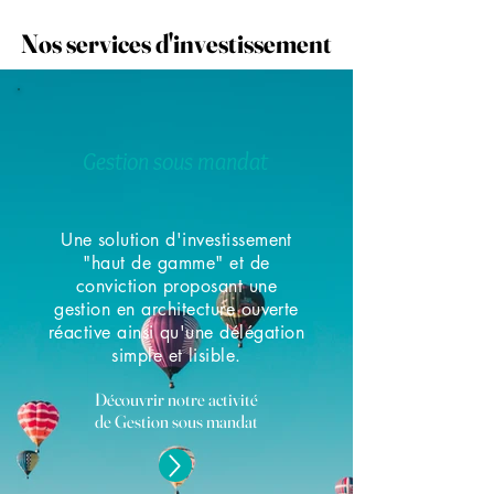
Nos services d'investissement
Nos services d'investissement
Gestion sous mandat
Une solution d'investissement
"haut de gamme" et de
conviction proposant une
gestion en architecture ouverte
réactive ainsi qu'une délégation
simple et lisible.
Découvrir notre activité
de Gestion sous mandat