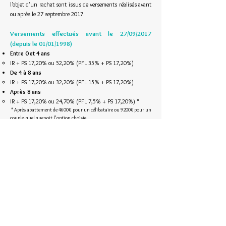
l'objet d'un rachat sont issus de versements réalisés avant
ou après le 27 septembre 2017.
Versements effectués avant le 27/09/2017
(depuis le 01/01/1998)
Entre 0 et 4 ans
IR + PS 17,20% ou 52,20% (PFL 35% + PS 17,20%)
De 4 à 8 ans
IR + PS 17,20% ou 32,20% (PFL 15% + PS 17,20%)
Après 8 ans
IR + PS 17,20% ou 24,70% (PFL 7,5% + PS 17,20%) *
* Après abattement de 4600€ pour un célibataire ou 9200€ pour un
couple, quel que soit l'option choisie.
Versements effectués après le 27/09/2017
Entre 0 et 8 ans
IR + PS 17,20% ou PFU de 30% (Prélèvement 12,80% + PS
17,20%)
Après 8 ans
Gains issus des versements inférieurs à 150 000€ :
IR + PS 17,20% ou 24,70% (Prél. forf. 7,50% + PS
17,20%) *