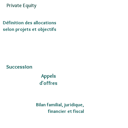
patrimoine
Private Equity
Définition des allocations
selon projets et objectifs
Fonds dédiés -
SICAV
Supervision
Succession
FInancière
Appels
d'offres
Gestion
Bilan familial, juridique,
financier et fiscal
d'actifs