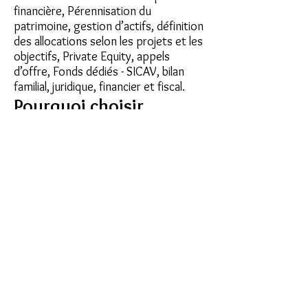
financière, Pérennisation du
patrimoine, gestion d’actifs, définition
des allocations selon les projets et les
objectifs, Private Equity, appels
d’offre, Fonds dédiés - SICAV, bilan
familial, juridique, financier et fiscal.
Pourquoi choisir
Champeil pour votre
Family Office ?
En nous choisissant, vous bénéficiez
d’une approche holistique et intégrée.
Nous combinons des services de
gestion de fortune
et de
gestion de
portefeuille
pour garantir une
cohérence parfaite entre vos objectifs
à court, moyen et long terme.
Nos engagements :
-
Conseil indépendant
: Nous plaçons
vos intérêts au premier plan.