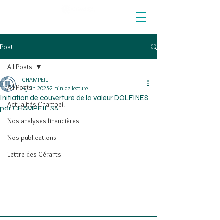
Post
All Posts
CHAMPEIL
All Posts
4 juin 2025
2 min de lecture
Initiation de couverture de la valeur DOLFINES
Actualités Champeil
par CHAMPEIL SA
Nos analyses financières
Nos publications
Lettre des Gérants