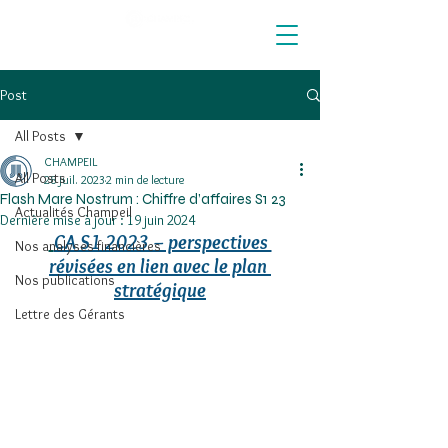
Post
All Posts
CHAMPEIL
All Posts
28 juil. 2023
2 min de lecture
Flash Mare Nostrum : Chiffre d’affaires S1 23
Actualités Champeil
Dernière mise à jour :
19 juin 2024
CA S1 2023 – perspectives 
Nos analyses financières
révisées en lien avec le plan 
Nos publications
stratégique
Lettre des Gérants