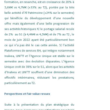
formation, en revanche, est en croissance de 20% à 
5,6M€ vs 4,7M€ (+33% au T2), portée par la très 
belle activité d’AT Patrimoine (+24% sur le semestre) 
qui bénéficie du développement d’une nouvelle 
offre mais également d’une belle progression de 
ses activités historiques 4/ le portage salarial recule 
de 2%  au S1 (à 4,4M€ vs 4,5M€) et de 7% au T2 , le 
mois de juin 2022 ayant été particulièrement bon 
ce qui n’a pas été le cas cette année. 5/ l’activité 
Plateformes de services RH, qui intègre notamment 
Inalvea, UNI’TT et l’Agence Unique est stable sur le 
semestre avec des évolution disparates. L’Agence 
Unique croît de 38% sur le S1, alors que les activités 
d’Inalvea et UNI’TT souffrent d’une diminution des 
effectifs intérimaires, réduisant les prestations, 
particulièrement au T2.
Perspectives et Fair-value revues
Suite à la présentation du plan stratégique du 
groupe, nous avons revu nos estimations pour tenir 