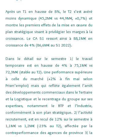
Après un T1 en hausse de 8%, le T2 s’est avéré 
moins dynamique (45,2M€ vs 44,9M€, +0,7%) et 
montre les premiers effets de la mise en œuvre du 
plan stratégique visant à privilégier les marges à la 
croissance. Le CA S1 ressort ainsi à 88,1M€ en 
croissance de 4% (86,6M€ au S1 2022).
Dans le détail sur le semestre 1/ le travail 
temporaire est en hausse de 4% à 75,1M€ vs 
72,3M€ (stable au T2). Une performance supérieure 
à celle du marché (+2% à fin mai selon 
Prism’emploi) mais qui reflète également l’arrêt 
des développements commerciaux dans le Tertiaire 
et la Logistique et le recentrage du groupe sur ses 
expertises, notamment le BTP et l’Industrie, 
conformément à son plan stratégique. 2/ l’activité 
recrutement, est en recul de 12% sur le semestre à 
1,1M€ vs 1,2M€ (-23% au T2), affectée par la 
contreperformance des agences de province 3/ la 