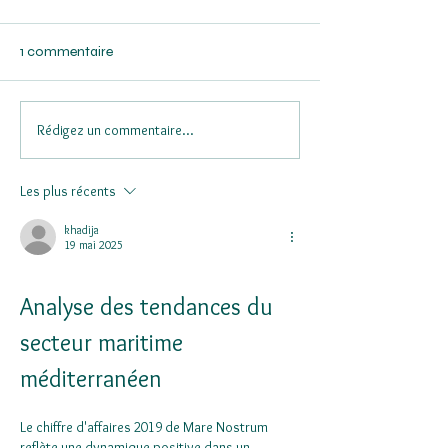
1 commentaire
Rédigez un commentaire...
Flash Dolfines - Résultats
Boa Concept : Ré
2025
2025
Les plus récents
khadija
19 mai 2025
Analyse des tendances du 
secteur maritime 
méditerranéen
Le chiffre d'affaires 2019 de Mare Nostrum 
reflète une dynamique positive dans un 