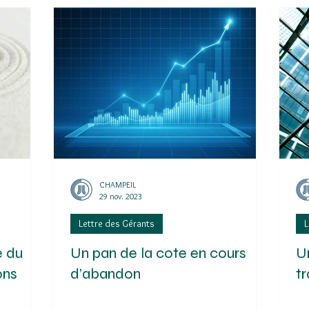
CHAMPEIL
29 nov. 2023
Lettre des Gérants
L
e du
Un pan de la cote en cours
U
ons
d’abandon
tr