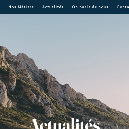
?
Nos Métiers
Actualités
On parle de nous
Conta
Actualités