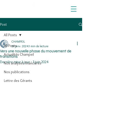
Post
All Posts
CHAMPEIL
All Posts
19 janv. 2024
3 min de lecture
Vers une nouvelle phase du mouvement de
Actualités Champeil
transitions
Dernière mise à jour :
3 juin 2024
Nos analyses financières
Nos publications
Lettre des Gérants