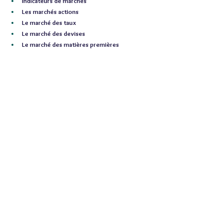
Indicateurs de marchés
Les marchés actions
Le marché des taux
Le marché des devises
Le marché des matières premières
Les cryptomonnaies
Rappel des faits marquants 2023
Agenda 2024
Actualités CHAMPEIL
Lettre Gérants Janv 2024.
.pdf
Télécharger PDF • 4.04MB
bourse
actions
finance
actifs
inflation
Lettre des Gérants