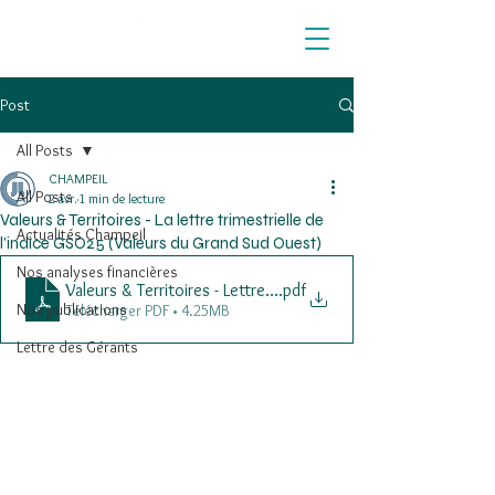
Post
All Posts
CHAMPEIL
All Posts
2 avr.
1 min de lecture
Valeurs & Territoires - La lettre trimestrielle de
Actualités Champeil
l’indice GSO25 (Valeurs du Grand Sud Ouest)
Nos analyses financières
Valeurs & Territoires - Lettre Trimestrielle 2026 VFINALE
.pdf
Nos publications
Télécharger PDF • 4.25MB
Lettre des Gérants