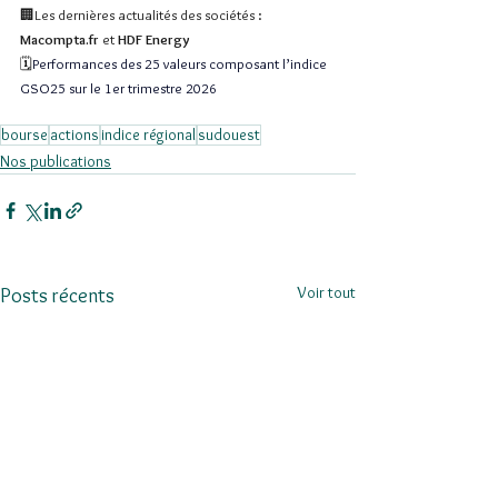
🏢Les dernières actualités des sociétés : 
Macompta.fr
 et 
HDF Energy
🗓️
Performances des 25 valeurs composant l’indice 
GSO25 sur le 1er trimestre 2026
bourse
actions
indice régional
sudouest
Nos publications
Voir tout
Posts récents