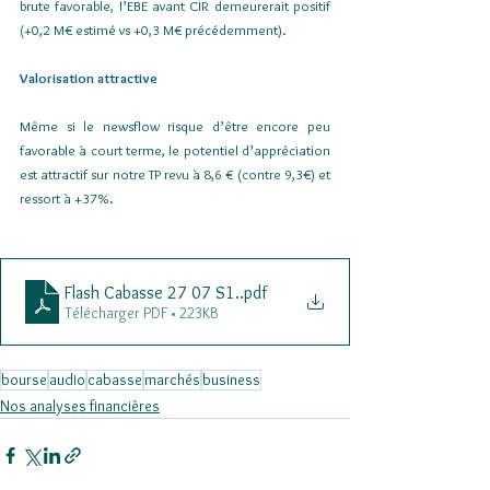
brute favorable, l’EBE avant CIR demeurerait positif 
(+0,2 M€ estimé vs +0,3 M€ précédemment).
Valorisation attractive
Même si le newsflow risque d’être encore peu 
favorable à court terme, le potentiel d’appréciation 
est attractif sur notre TP revu à 8,6 € (contre 9,3€) et 
ressort à +37%.
Flash Cabasse 27 07 S1.
.pdf
Télécharger PDF • 223KB
bourse
audio
cabasse
marchés
business
Nos analyses financières