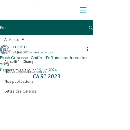
Post
All Posts
CHAMPEIL
All Posts
24 juil. 2023
2 min de lecture
Flash Cabasse : Chiffre d’affaires 1er trimestre
Actualités Champeil
2023
Dernière mise à jour :
19 juin 2024
Nos analyses financières
CA S1 2023
Nos publications
Lettre des Gérants