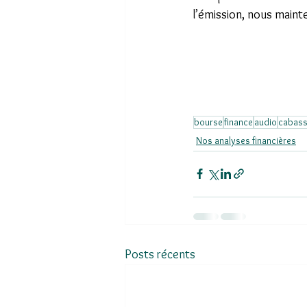
l’émission, nous maint
bourse
finance
audio
cabas
Nos analyses financières
Posts récents