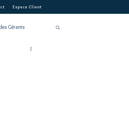
ct
Espace Client
 des Gérants