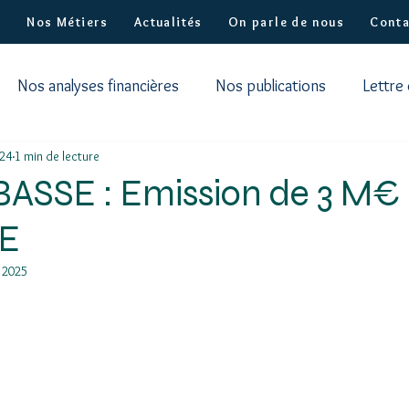
?
Nos Métiers
Actualités
On parle de nous
Conta
Nos analyses financières
Nos publications
Lettre
024
1 min de lecture
BASSE : Emission de 3 M€
E
 2025