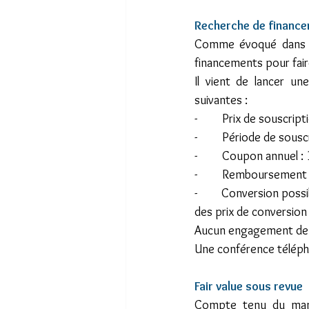
Recherche de financ
Comme évoqué dans no
financements pour fair
Il vient de lancer un
suivantes :
-         Prix de souscri
-         Période de sou
-         Coupon annuel 
-         Remboursement
-        Conversion po
des prix de conversion
Aucun engagement de s
Une conférence télépho
Fair value sous revue  
Compte tenu du manqu