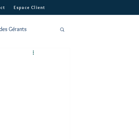
ct
Espace Client
 des Gérants