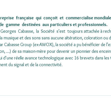
reprise  française  qui  conçoit  et  commercialise mondial
  de  gamme  destinées  aux particuliers et professionnels.  
Georges  Cabasse,  la  Société  s’est  toujours attachée à rec
 la musique et des sons sans aucune altération, coloration ou d
r Cabasse Group (ex-AWOX), la société a pu bénéficier de l’exp
tion, …) de sa maison-mère pour devenir un pionnier des encei
hui d’une réelle avance technologique avec 16 brevets dans les
ent du signal et de la connectivité.    