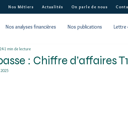
?
Nos Métiers
Actualités
On parle de nous
Conta
Nos analyses financières
Nos publications
Lettre
024
1 min de lecture
asse : Chiffre d’affaires T
 2025