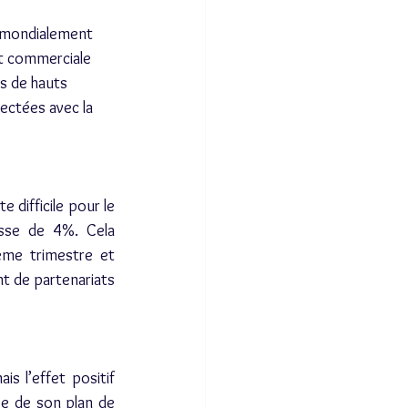
 mondialement 
et commerciale 
s de hauts 
ctées avec la 
ifficile pour le 
sse de 4%. Cela 
me trimestre et 
t de partenariats 
 l’effet positif 
ée de son plan de 