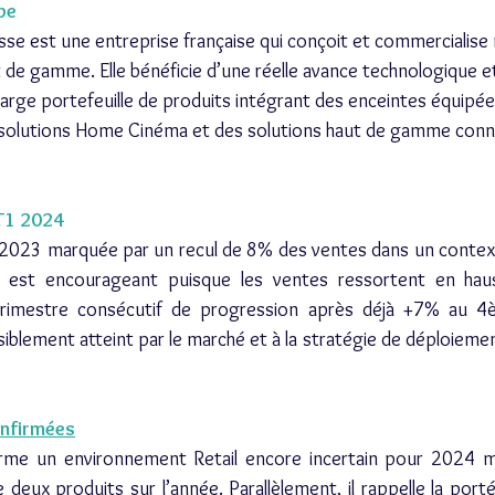
pe
se est une entreprise française qui conçoit et commercialise
ut de gamme. Elle bénéficie d’une réelle avance technologique 
large portefeuille de produits intégrant des enceintes équipée
s solutions Home Cinéma et des solutions haut de gamme conne
 T1 2024
023 marquée par un recul de 8% des ventes dans un contexte d
4 est encourageant puisque les ventes ressortent en hau
trimestre consécutif de progression après déjà +7% au 4è
siblement atteint par le marché et à la stratégie de déploiemen
onfirmées
e un environnement Retail encore incertain pour 2024 mais
 deux produits sur l’année. Parallèlement, il rappelle la port