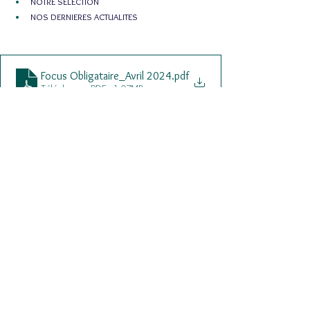
NOTRE SELECTION
NOS DERNIERES ACTUALITES
Focus Obligataire_Avril 2024
.pdf
Télécharger PDF • 1.07MB
marchés
obligations
actifs
rendements
obligataire
Lettre des Gérants
Voir tout
Posts récents