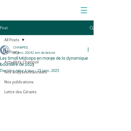
Post
All Posts
CHAMPEIL
All Posts
16 janv. 2024
2 min de lecture
Les Small Midcaps en marge de la dynamique
Actualités Champeil
boursière de 2023
Dernière mise à jour :
15 janv. 2025
Nos analyses financières
Nos publications
Lettre des Gérants