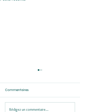
Commentaires
Rédigez un commentaire...
Les 7 Magnifiques à l’heure
Valeurs & Territoi