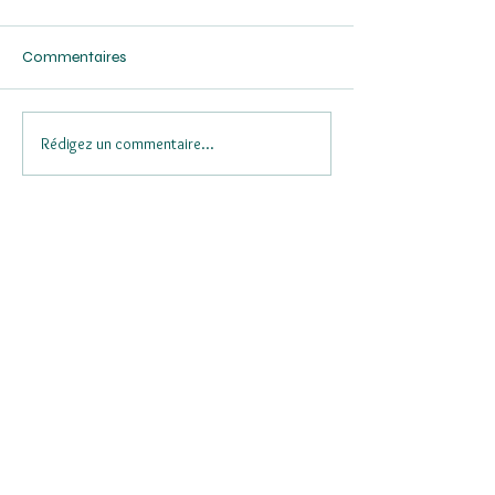
Commentaires
Rédigez un commentaire...
Flash Dolfines - Résultats
Boa Concept : Ré
2025
2025