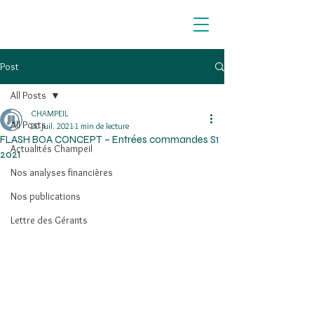
Post
All Posts
CHAMPEIL
All Posts
20 juil. 2021
1 min de lecture
FLASH BOA CONCEPT – Entrées commandes S1
Actualités Champeil
2021
Nos analyses financières
Nos publications
Lettre des Gérants