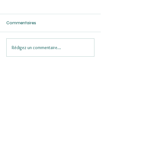
Commentaires
Rédigez un commentaire...
Flash Dolfines - Résultats
Boa Concept : Ré
2025
2025