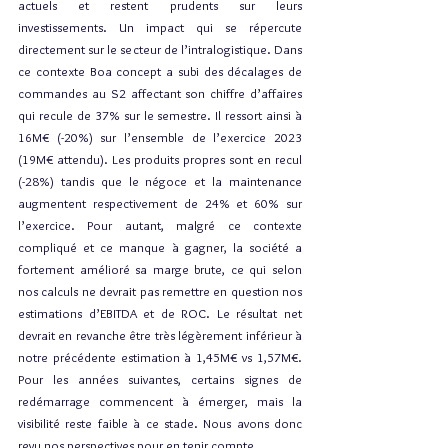
actuels et restent prudents sur leurs 
investissements. Un impact qui se répercute 
directement sur le secteur de l’intralogistique. Dans 
ce contexte Boa concept a subi des décalages de 
commandes au S2 affectant son chiffre d’affaires 
qui recule de 37% sur le semestre. Il ressort ainsi à 
16M€ (-20%) sur l’ensemble de l’exercice 2023 
(19M€ attendu). Les produits propres sont en recul 
(-28%) tandis que le négoce et la maintenance 
augmentent respectivement de 24% et 60% sur 
l’exercice. Pour autant, malgré ce contexte 
compliqué et ce manque à gagner, la société a 
fortement amélioré sa marge brute, ce qui selon 
nos calculs ne devrait pas remettre en question nos 
estimations d’EBITDA et de ROC. Le résultat net 
devrait en revanche être très légèrement inférieur à 
notre précédente estimation à 1,45M€ vs 1,57M€. 
Pour les années suivantes, certains signes de 
redémarrage commencent à émerger, mais la 
visibilité reste faible à ce stade. Nous avons donc 
revu nos perspectives pour en tenir compte. 