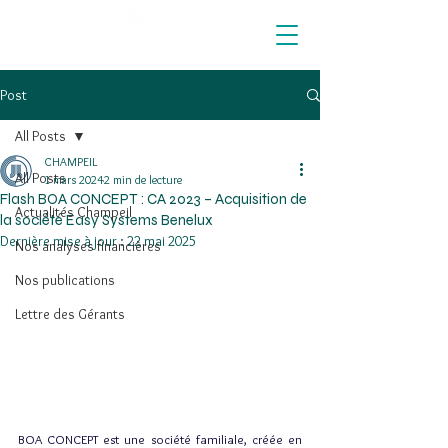
Post
All Posts
CHAMPEIL
All Posts
1 mars 2024
2 min de lecture
Flash BOA CONCEPT : CA 2023 – Acquisition de
Actualités Champeil
la société Easy Systems Benelux
Dernière mise à jour :
22 mai 2025
Nos analyses financières
Nos publications
Lettre des Gérants
BOA CONCEPT est une société familiale, créée en 