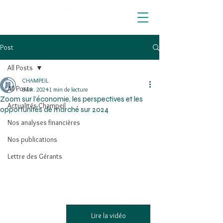
Post
All Posts
CHAMPEIL
All Posts
8 avr. 2024
1 min de lecture
Zoom sur l’économie, les perspectives et les
Actualités Champeil
opportunités de marché sur 2024
Nos analyses financières
Nos publications
Lettre des Gérants
Lire la vidéo