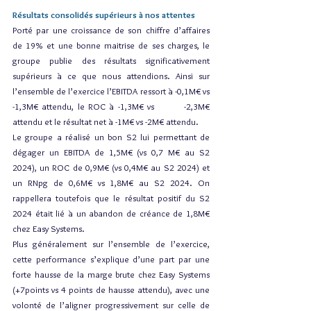
Résultats consolidés supérieurs à nos attentes
Porté par une croissance de son chiffre d’affaires 
de 19% et une bonne maitrise de ses charges, le 
groupe publie des résultats significativement 
supérieurs à ce que nous attendions. Ainsi sur 
l’ensemble de l’exercice l’EBITDA ressort à -0,1M€ vs 
-1,3M€ attendu, le ROC à -1,3M€ vs        -2,3M€ 
attendu et le résultat net à -1M€ vs -2M€ attendu.
Le groupe a réalisé un bon S2 lui permettant de 
dégager un EBITDA de 1,5M€ (vs 0,7 M€ au S2 
2024), un ROC de 0,9M€ (vs 0,4M€ au S2 2024) et 
un RNpg de 0,6M€ vs 1,8M€ au S2 2024. On 
rappellera toutefois que le résultat positif du S2 
2024 était lié à un abandon de créance de 1,8M€ 
chez Easy Systems.
Plus généralement sur l’ensemble de l’exercice, 
cette performance s’explique d’une part par une 
forte hausse de la marge brute chez Easy Systems 
(+7points vs 4 points de hausse attendu), avec une 
volonté de l’aligner progressivement sur celle de 