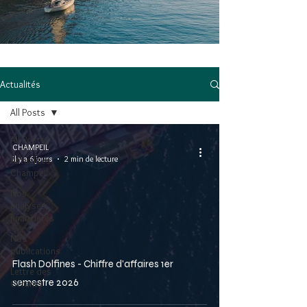
Actualités
All Posts
All Posts
CHAMPEIL
il y a 6 jours
2 min de lecture
Actualités
Champeil
Nos
analyses
financières
Nos
publications
Flash Dolfines - Chiffre d'affaires 1er
Lettre des
semestre 2026
Gérants