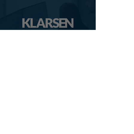
CHAMPEIL a conseillé KLARSEN dans le
cadre de son augmentation de capital de
317 k€
CHAMPEIL
10 nov. 2025
2 min de lecture