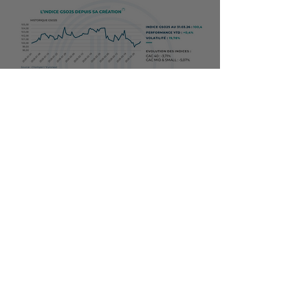
Valeurs & Territoires - La lettre trimestrielle
de l’indice GSO25 (Valeurs du Grand Sud
Ouest)
CHAMPEIL
1 avr.
2 min de lecture