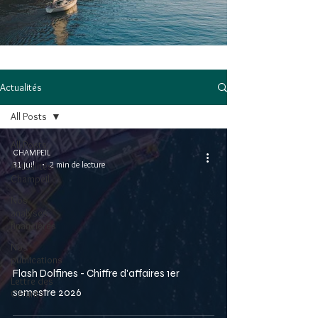
Actualités
All Posts
All Posts
CHAMPEIL
31 juil.
2 min de lecture
Actualités
Champeil
Nos
analyses
financières
Nos
publications
Flash Dolfines - Chiffre d'affaires 1er
Lettre des
semestre 2026
Gérants