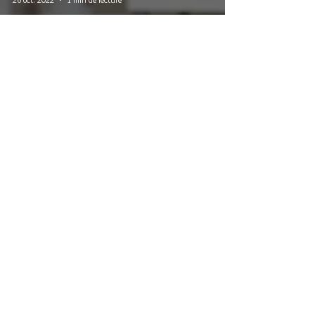
Champeil est très fière d’avoir
accompagné Crossject dans son
augmentation de capital de 4,09 M€. La
PARIS - BORDEAUX - TOULOUSE
9 cours de Gourgue – 33000 Bordeaux
contact@champeil.com
-Tel :
05 56 79 62 32