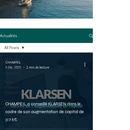
Actualités
All Posts
All Posts
CHAMPEIL
3 déc. 2025
2 min de lecture
Actualités
Champeil
Nos
analyses
financières
Nos
CHAMPEIL a conseillé KLARSEN dans le
publications
cadre de son augmentation de capital de
Lettre des
317 k€
Gérants