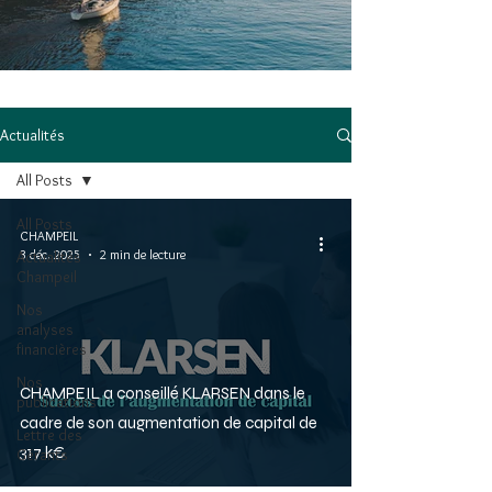
Actualités
All Posts
All Posts
CHAMPEIL
3 déc. 2025
2 min de lecture
Actualités
Champeil
Nos
analyses
financières
Nos
CHAMPEIL a conseillé KLARSEN dans le
publications
cadre de son augmentation de capital de
Lettre des
317 k€
Gérants